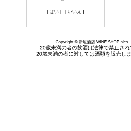
[ はい ]
[ いいえ ]
Copyright © 新垣酒店 WINE SHOP nico
20歳未満の者の飲酒は法律で禁止され
20歳未満の者に対しては酒類を販売し