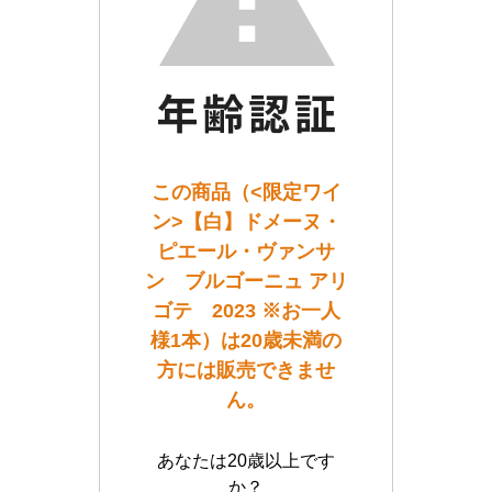
この商品（<限定ワイ
ン>【白】ドメーヌ・
ピエール・ヴァンサ
ン ブルゴーニュ アリ
ゴテ 2023 ※お一人
様1本）は20歳未満の
方には販売できませ
ん。
あなたは20歳以上です
か？