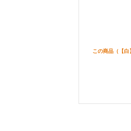
この商品（【白