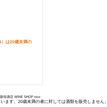
）は20歳未満の
 © 新垣酒店 WINE SHOP nico
ています。20歳未満の者に対しては酒類を販売しません