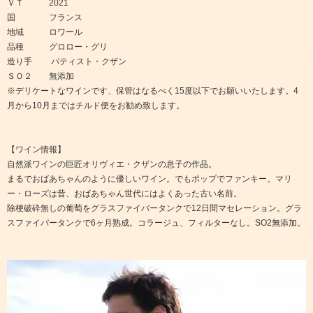
ＶＴ 2021
国 フランス
地域 ロワール
品種 グロロー・グリ
造り手 バティスト・クザン
ＳＯ２ 無添加
※デリケートなワインです、保管はなるべく15度以下でお願いいたします。4
月から10月まではチルド便をお勧め致します。
【ワイン情報】
自然派ワインの巨匠オリヴィエ・クザンの息子の作品。
まるでおばあちゃんのように優しいワイン。でもポップでファンキー。マリ
ー・ローズは昔、おばあちゃん世代にはよくあった古い名前。
除梗破砕無しの葡萄をグラスファイバータンクで12日間マセレーション。グラ
スファイバータンクで6ヶ月熟成。コラージュ、フィルターなし。SO2無添加。