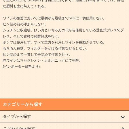
小型なのでぶどうの木の下を自由に走り回り、適度に雑草を食べてくれ、自然
な肥料も土に与えてくれる。
ワインの醸造においては最初から最後までSO2は一切使用しない。
ビン詰め前の添加もしない。
シュナンは収穫後、ひいおじいちゃんの代から使用している垂直式プレスでプ
レス、そして古樽で発酵熟成を行う。
ポンプは使用せず、すべて重力を利用しワインを移動させている。
もちろん補糖、フィルターをかける作業などもしない。
ビン詰めまで一貫して手詰めで作業を行う。
赤ワインはマセラシオン・カルボニックにて発酵。
(インポーター資料より)
カテゴリーから探す
タイプから探す
こだわりから探す