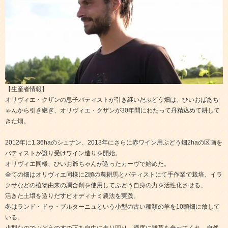
【生産者情報】
オリヴィエ・クザンの息子バティストが引き継いだぶどう畑は、ひいおばあち
ゃんから引き継ぎ、オリヴィエ・クザンが30年間にわたって丹精込めて耕して
きた畑。
2012年に1.36haのシュナン、2013年にさらに赤ワイン用ぶどう畑2haの区画を
バティストが譲り受けワイン造りを開始。
オリヴィエ同様、ひいお爺ちゃんが造ったカーヴで始めた。
全ての畑はオリヴィエ同様に2頭の農耕馬とバティストにて手作業で栽培、イラ
クサなどの植物由来の調合剤を使用してぶどう自身の力を活性化させる、
活きた土壌を造りだすビオディナミ農法を実践。
冬はランド・ドゥ・ブルターニュという小型の古い種類の羊を10頭畑に放して
いる。