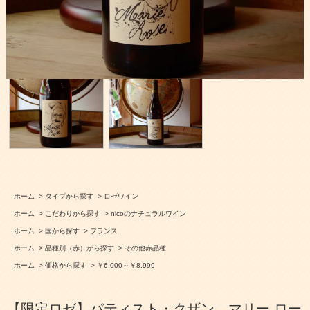
ホーム
>
タイプから探す
>
ロゼワイン
ホーム
>
こだわりから探す
>
nicoのナチュラルワイン
ホーム
>
国から探す
>
フランス
ホーム
>
品種別（赤）から探す
>
その他赤品種
ホーム
>
価格から探す
>
￥6,000～￥8,999
【限定ロゼ】バティスト・クザン マリー ロー