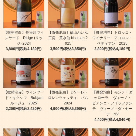
【微発泡白】長谷川ヴィ
【微発泡白】福山わいん
【微発泡赤】トロッコ・
ンヤード Ridge (リッ
工房 黄水仙 kisuisen 2
ワイナリー アコロン・
ジ) 2024
025
ペティアン 2025
3,800円(税込4,180円)
3,500円(税込3,850円)
3,800円(税込4,180円)
【微発泡赤】ヴィンヤー
【微発泡白】ミケーレ・
【微発泡白】モンテ・ダ
ド・キクシマ Bubjan
ロレンツェッティ パム
ッローラ ヴィーノ・
ルージュ 2025
2024
ビアンコ・フリッツァン
2,200円(税込2,420円)
4,900円(税込5,390円)
テ ヴィーノ・ダ・セー
テ NV
4,400円(税込4,840円)