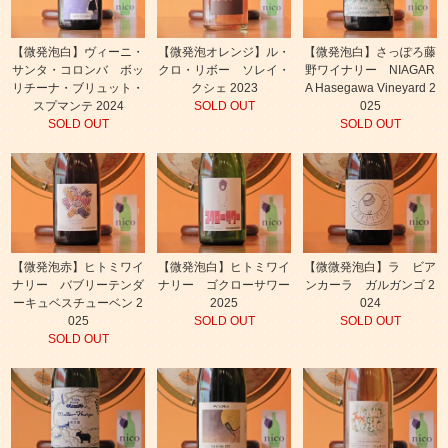
【微発泡白】ヴィーニ・
【微発泡オレンジ】ル・
【微発泡白】さっぽろ藤
サンタ・コロンバ ボッ
クロ・リボー ソレイ・
野ワイナリー NIAGAR
リチーナ・ブリュット・
クシェ 2023
A Hasegawa Vineyard 2
スプマンテ 2024
SOLD OUT
025
SOLD OUT
SOLD OUT
【微発泡赤】ヒトミワイ
【微発泡白】ヒトミワイ
【微微発泡白】ラ ビア
ナリー バブリーテンダ
ナリー ゴクローサワー
ンカーラ ガルガンゴ 2
ーキュベスチューベン 2
2025
024
025
SOLD OUT
SOLD OUT
SOLD OUT