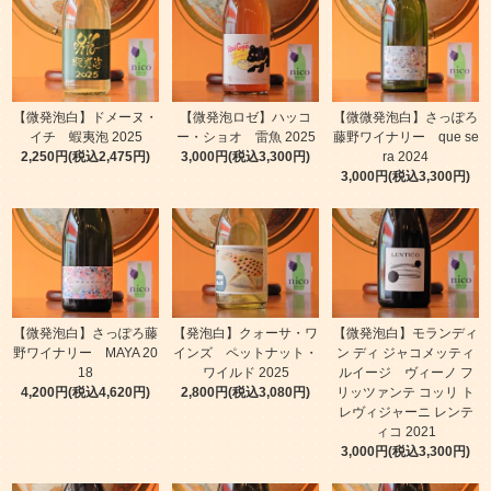
【微発泡白】ドメーヌ・
【微発泡ロゼ】ハッコ
【微微発泡白】さっぽろ
イチ 蝦夷泡 2025
ー・ショオ 雷魚 2025
藤野ワイナリー que se
2,250円(税込2,475円)
3,000円(税込3,300円)
ra 2024
3,000円(税込3,300円)
【微発泡白】さっぽろ藤
【発泡白】クォーサ・ワ
【微発泡白】モランディ
野ワイナリー MAYA 20
インズ ペットナット・
ン ディ ジャコメッティ
18
ワイルド 2025
ルイージ ヴィーノ フ
4,200円(税込4,620円)
2,800円(税込3,080円)
リッツァンテ コッリ ト
レヴィジャーニ レンテ
ィコ 2021
3,000円(税込3,300円)