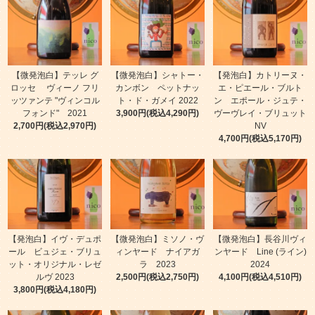
【微発泡白】テッレ グ
【微発泡白】シャトー・
【発泡白】カトリーヌ・
ロッセ ヴィーノ フリ
カンボン ペットナッ
エ・ピエール・ブルト
ッツァンテ "ヴィンコル
ト・ド・ガメイ 2022
ン エポール・ジュテ・
フォンド" 2021
3,900円(税込4,290円)
ヴーヴレイ・ブリュット
2,700円(税込2,970円)
NV
4,700円(税込5,170円)
【発泡白】イヴ・デュポ
【微発泡白】ミソノ・ヴ
【微発泡白】長谷川ヴィ
ール ビュジェ・ブリュ
ィンヤード ナイアガ
ンヤード Line (ライン)
ット・オリジナル・レゼ
ラ 2023
2024
ルヴ 2023
2,500円(税込2,750円)
4,100円(税込4,510円)
3,800円(税込4,180円)