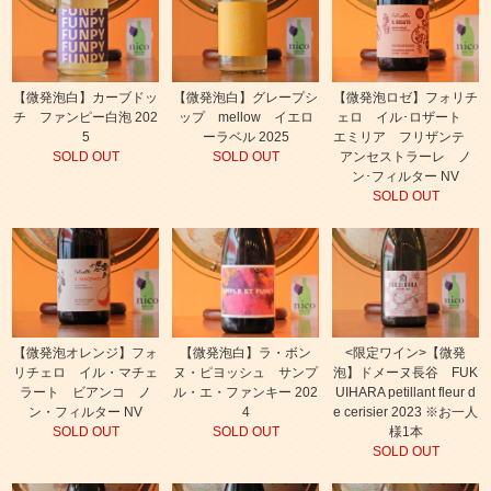
【微発泡白】カーブドッ
【微発泡白】グレープシ
【微発泡ロゼ】フォリチ
チ ファンピー白泡 202
ップ mellow イエロ
ェロ イル･ロザート
5
ーラベル 2025
エミリア フリザンテ
SOLD OUT
SOLD OUT
アンセストラーレ ノ
ン･フィルター NV
SOLD OUT
【微発泡オレンジ】フォ
【微発泡白】ラ・ボン
<限定ワイン>【微発
リチェロ イル・マチェ
ヌ・ピヨッシュ サンプ
泡】ドメーヌ長谷 FUK
ラート ビアンコ ノ
ル・エ・ファンキー 202
UIHARA petillant fleur d
ン・フィルター NV
4
e cerisier 2023 ※お一人
SOLD OUT
SOLD OUT
様1本
SOLD OUT