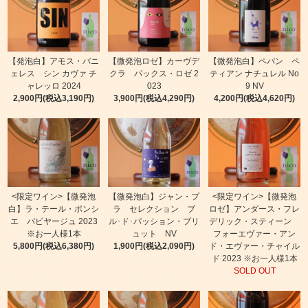
【発泡白】アモス・バニ
【微発泡ロゼ】カーヴデ
【微発泡白】ペパン ペ
ェレス シン カヴァ チ
クラ パックス・ロゼ 2
ティアン ナチュレル No
ャレッロ 2024
023
9 NV
2,900円(税込3,190円)
3,900円(税込4,290円)
4,200円(税込4,620円)
<限定ワイン>【微発泡
【微発泡白】ジャン・プ
<限定ワイン>【微発泡
白】ラ・テール・ポンシ
ラ セレクション ブ
ロゼ】アンダース・フレ
エ バビヤージュ 2023
ル･ド･パッション・ブリ
デリック・スティーン
※お一人様1本
ュット NV
フォーエヴァー・アン
5,800円(税込6,380円)
1,900円(税込2,090円)
ド・エヴァー・チャイル
ド 2023 ※お一人様1本
SOLD OUT