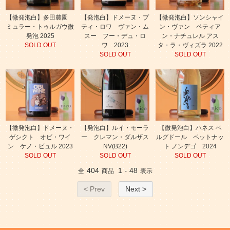
【微発泡白】多田農園
【発泡白】ドメーヌ・プ
【微発泡白】ソンシャイ
ミュラー・トゥルガウ微
ティ・ロワ ヴァン・ム
ン・ヴァン ペティア
発泡 2025
スー フー・デュ・ロ
ン・ナチュレル アス
SOLD OUT
ワ 2023
タ・ラ・ヴィズラ 2022
SOLD OUT
SOLD OUT
【微発泡白】ドメーヌ・
【発泡白】ルイ・モーラ
【微発泡白】ハネス ベ
ゲシクト オビ・ワイ
ー クレマン・ダルザス
ルグドール ペットナッ
ン ケノ・ビュル 2023
NV(B22)
ト ノンデゴ 2024
SOLD OUT
SOLD OUT
SOLD OUT
404
1
48
全
商品
-
表示
< Prev
Next >