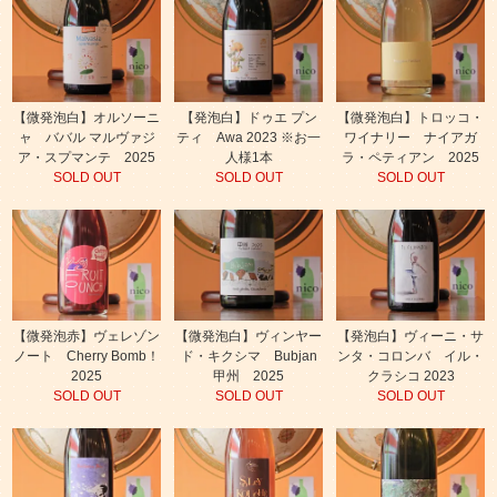
【微発泡白】オルソーニ
【発泡白】ドゥエ プン
【微発泡白】トロッコ・
ャ ババル マルヴァジ
ティ Awa 2023 ※お一
ワイナリー ナイアガ
ア・スプマンテ 2025
人様1本
ラ・ペティアン 2025
SOLD OUT
SOLD OUT
SOLD OUT
【微発泡赤】ヴェレゾン
【微発泡白】ヴィンヤー
【発泡白】ヴィーニ・サ
ノート Cherry Bomb！
ド・キクシマ Bubjan
ンタ・コロンバ イル・
2025
甲州 2025
クラシコ 2023
SOLD OUT
SOLD OUT
SOLD OUT