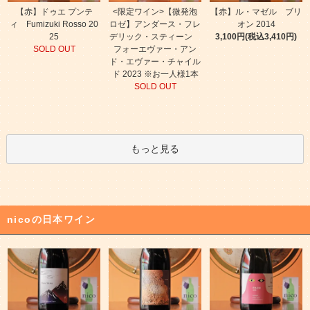
【赤】ドゥエ プンテ
<限定ワイン>【微発泡
【赤】ル・マゼル ブリ
ィ Fumizuki Rosso 20
ロゼ】アンダース・フレ
オン 2014
25
デリック・スティーン
3,100円(税込3,410円)
SOLD OUT
フォーエヴァー・アン
ド・エヴァー・チャイル
ド 2023 ※お一人様1本
SOLD OUT
もっと見る
nicoの日本ワイン