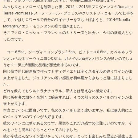
早速アンボワーズの醸造学校に入学し、本格的に醸造を勉強します。
みっちりとエノローグを勉強した後、2012 ～2013年プロヴァンスのDomaine
Terres Promisesドメーヌ・テール・プロミズやクリストフ・コモールで仕事を
して、やはりロワールで自分のワイナリーを立ち上げようと、2014年Noella
Morantinノエラ・モランタンの所で働きました。
そこでクロ・ロッシュ・ブランシュのカトリーヌと出会い、今回の畑購入とな
ったのです。
コー 6.5ha、ソーヴィニヨンブラン2.5ha、ピノドニス0.8ha、カベルネフラ
ンとカベルネソーヴィニヨン0.6ha、ガメイ0.5ha何とバランスが良いのでしょ
うか？一気に6種類の品種が醸造出来るのです。
同じ畑で同じ醸造所で作ってもディディエとは全くスタイルの違うワインが出
来上がりました。ジュリアンの若い感性が初年度からきちっと瓶に詰まりまし
た。
どれを飲んでもウルトラナチュラル。新人とは思えない感覚です。
同じ所有者の畑を４名別々に醸造すれば、４つの別々のスタイルのワインが出
来上がります。
本当にワインは面白いです。私のスタイルと全く違いますが、私は個人的にこ
のジュリアンのワインが大好きです。
彼のワインには華があるのです。果実をこれだけ残すのは難しいのですが、そ
れをいとも簡単にさらっとやってのけました。
彼が今後どんなワイン造りをしていくのか、とっても楽しみな歴史が誕生しま