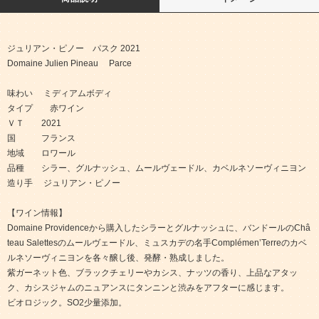
ジュリアン・ピノー パスク 2021
Domaine Julien Pineau Parce
味わい ミディアムボディ
タイプ 赤ワイン
ＶＴ 2021
国 フランス
地域 ロワール
品種 シラー、グルナッシュ、ムールヴェードル、カベルネソーヴィニヨン
造り手 ジュリアン・ピノー
【ワイン情報】
Domaine Providenceから購入したシラーとグルナッシュに、バンドールのChâ
teau Salettesのムールヴェードル、ミュスカデの名手ComplémenʼTerreのカベ
ルネソーヴィニヨンを各々醸し後、発酵・熟成しました。
紫ガーネット色、ブラックチェリーやカシス、ナッツの香り、上品なアタッ
ク、カシスジャムのニュアンスにタンニンと渋みをアフターに感じます。
ビオロジック。SO2少量添加。