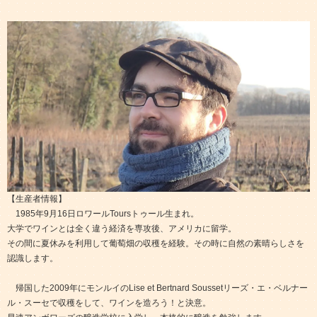
【生産者情報】
1985年9月16日ロワールToursトゥール生まれ。
大学でワインとは全く違う経済を専攻後、アメリカに留学。
その間に夏休みを利用して葡萄畑の収穫を経験。その時に自然の素晴らしさを
認識します。
帰国した2009年にモンルイのLise et Bertnard Soussetリーズ・エ・ベルナー
ル・スーセで収穫をして、ワインを造ろう！と決意。