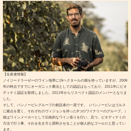
【生産者情報】
ノイジードラーゼーのワイン地帯に19ヘクタールの畑を持っていますが、2006
年の時点ですでにオーガニック農法としての認証はもっており、2011年にビオ
ディナミ認証を取得しました。2011年からリスペクト認証のメンバーとなりま
した。
そして、パンノービレグループの創設者の一員です。（パンノービレはゴルス
に拠点を置く、それぞれのヴィジョンを持った9つのワイナリーのグループ。）
彼はワインメーカーとして伝統的なワイン造りを行い、且つ、ビオディナミの
方法で行う事、それを生き方と調和させることが個人的なゴールだと思ってい
ます。