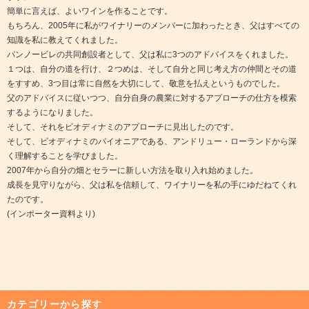
簡単に言えば、よいワインを作ることです。
もちろん、2005年に私がワイナリーのメンバーに加わったとき、父はすべての
知識を私に教えてくれました。
パンノービレの共同創設者として、父は私に3つのアドバイスをくれました。
１つは、自分の道を行け、２つめは、そして自分と同じ考え方の仲間とその道
をすすめ、3つ目は常に自然を大切にして、敬意を払えというものでした。
父のアドバイスに従いつつ、自分自身の農業に対するアプローチの仕方を模索
するようになりました。
そして、それをビオディナミのアプローチに見出したのです。
そして、ビオディナミのパイオニアである、アンドリュー・ローランドから深
く理解することを学びました。
2007年から自分の畑とセラーに新しい方法を取り入れ始めました。
成長を見守りながら、父は私を信頼して、ワイナリーを私の手にゆだねてくれ
たのです。
(インポーター資料より)
カテゴリーから探す