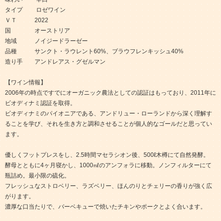
タイプ ロゼワイン
ＶＴ 2022
国 オーストリア
地域 ノイジードラーゼー
品種 サンクト・ラウレント60%、ブラウフレンキッシュ40%
造り手 アンドレアス・グゼルマン
【ワイン情報】
2006年の時点ですでにオーガニック農法としての認証はもっており、2011年に
ビオディナミ認証を取得。
ビオディナミのパイオニアである、アンドリュー・ローランドから深く理解す
ることを学び、それを生き方と調和させることが個人的なゴールだと思ってい
ます。
優しくフットプレスをし、2.5時間マセラシオン後、500ℓ木樽にて自然発酵。
酵母とともに4ヶ月寝かし、1000㎖のアンフォラに移動。ノンフィルターにて
瓶詰め。最小限の硫化。
フレッシュなストロベリー、ラズベリー、ほんのりとチェリーの香りが強く広
がります。
濃厚な口当たりで、バーベキューで焼いたチキンやポークとよく合います。