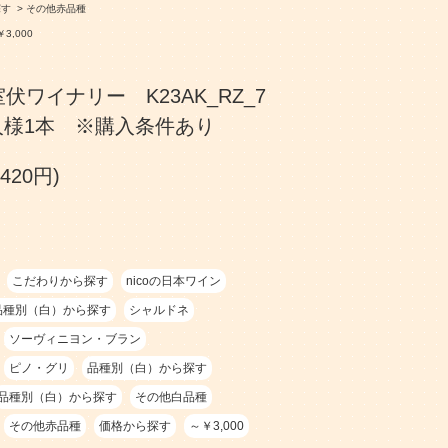
探す
>
その他赤品種
3,000
ワイナリー K23AK_RZ_7
お1人様1本 ※購入条件あり
420円)
こだわりから探す
nicoの日本ワイン
品種別（白）から探す
シャルドネ
ソーヴィニヨン・ブラン
ピノ・グリ
品種別（白）から探す
品種別（白）から探す
その他白品種
その他赤品種
価格から探す
～￥3,000