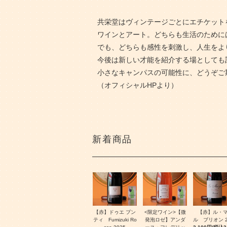
共栄堂はヴィンテージごとにエチケット
ワインとアート。どちらも生活のために
でも、どちらも感性を刺激し、人生をよ
今後は新しい才能を紹介する場としても
小さなキャンパスの可能性に、どうぞご
（オフィシャルHPより）
新着商品
【赤】ドゥエ プン
<限定ワイン>【微
【赤】ル・
ティ Fumizuki Ro
発泡ロゼ】アンダ
ル ブリオン 2