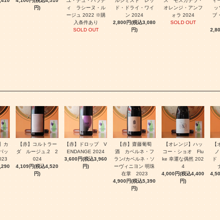
,410
4,100円(税込4,510
ユ・デュ・パラデ
ルシミスト レッ
ス モスカテラ・
ィ
円)
ィ ラシーヌ・ル
ド・ドライ・ワイ
オレンジ・アンフ
ッ
ージュ 2022 ※購
ン 2024
ォラ 2024
ブ
入条件あり
2,800円(税込3,080
SOLD OUT
SOLD OUT
円)
2,8
】カ
【赤】コルトラー
【赤】ドロップ V
【赤】齋藤葡萄
【オレンジ】ハッ
【
パッ
ダ ルージュ.2 2
ENDANGE 2024
酒 カベルネ・フ
コー・ショオ Flu
ノ
23
024
3,600円(税込3,960
ラン/カベルネ・ソ
ke 幸運な偶然 202
ド
,290
4,109円(税込4,520
円)
ーヴィニヨン 明珠
4
円)
在掌 2023
4,000円(税込4,400
4,5
4,900円(税込5,390
円)
円)