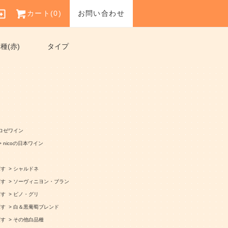
カート(
0
)
お問い合わせ
種(赤)
タイプ
ロゼワイン
>
nicoの日本ワイン
探す
>
シャルドネ
探す
>
ソーヴィニヨン・ブラン
探す
>
ピノ・グリ
探す
>
白＆黒葡萄ブレンド
探す
>
その他白品種