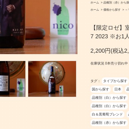
ホーム
>
品種別（赤）から
ホーム
>
価格から探す
>
～￥
【限定ロゼ】室伏
7 2023 ※
2,200円(税込2,
在庫状況 0本売り切れ中
タグ：
タイプから探す
国から探す
日本
品種別（白）から探す
品種別（白）から探す
白＆黒葡萄ブレンド
品種別（赤）から探す