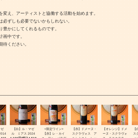
を変え、アーティストと協働する活動を始めます。
は必ずしも必要でないかもしれない。
り豊かにしてくれるものです。
計画中です。
期待ください。
マゼ
【白】ル・マゼ
<限定ワイン>
【赤】ドメーヌ・
【オレンジ】ドメ
【
014
ル ミアス 2024
【赤】レ・カイ
スクラヴォス ア
ーヌ・スクラヴォ
ス