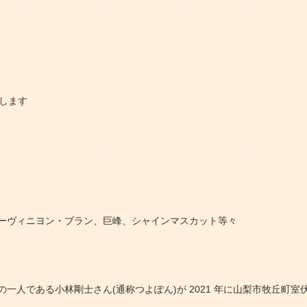
します
ヴィニヨン・ブラン、巨峰、シャインマスカット等々
人である小林剛士さん(通称つよぽん)が 2021 年に山梨市牧丘町室伏