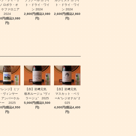
ーノ・ディ・サ
フラノール ホワイ
ルシミスト ホワイ
ソ ロボラ・オ
ト・ドライ・ワイ
ト・ドライ・ワイ
・ケファロニア
ン 2024
ン 2024
2024
2,800円(税込3,080
2,600円(税込2,860
00円(税込3,080
円)
円)
円)
オレンジ】ミソ
【赤】岩﨑元気
【赤】岩﨑元気
・ヴィンヤー
栃木ルージュ “ヴィ
マスカット・ベリ
 アンバーケル
ラージュ” 2025
ーA “レジオナル” 2
ナー 2025
5,000円(税込5,500
025
00円(税込4,950
円)
4,000円(税込4,400
円)
円)