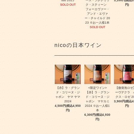
sso 2025
ース・フレデリッ
3,100円(税込3
SOLD OUT
ク・スティーン
円)
フォーエヴァー・
アンド・エヴァ
ー・チャイルド 20
23 ※お一人様1本
SOLD OUT
nicoの日本ワイン
【赤】ラ・グラン
<限定ワイン>
【微発泡ロゼ
ド・コリーヌ・ジ
【赤】ラ・グラン
ーヴデクラ 
ャポン ヤマ ヤマ
ド・コリーヌ・ジ
クス・ロゼ 20
2024
ャポン マヤカミ
3,900円(税込4
4,500円(税込4,950
2024 ※お一人様1
円)
円)
本
6,300円(税込6,930
円)