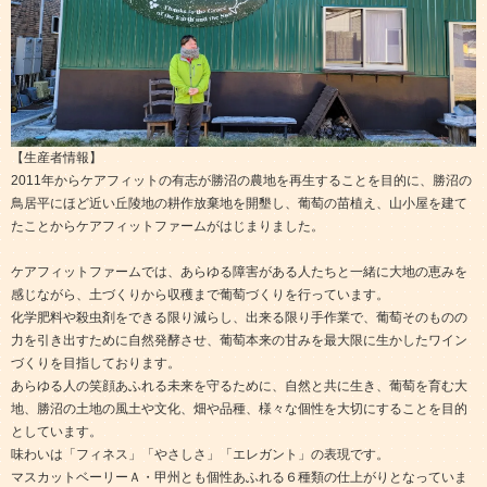
【生産者情報】
2011年からケアフィットの有志が勝沼の農地を再生することを目的に、勝沼の
鳥居平にほど近い丘陵地の耕作放棄地を開墾し、葡萄の苗植え、山小屋を建て
たことからケアフィットファームがはじまりました。
ケアフィットファームでは、あらゆる障害がある人たちと一緒に大地の恵みを
感じながら、土づくりから収穫まで葡萄づくりを行っています。
化学肥料や殺虫剤をできる限り減らし、出来る限り手作業で、葡萄そのものの
力を引き出すために自然発酵させ、葡萄本来の甘みを最大限に生かしたワイン
づくりを目指しております。
あらゆる人の笑顔あふれる未来を守るために、自然と共に生き、葡萄を育む大
地、勝沼の土地の風土や文化、畑や品種、様々な個性を大切にすることを目的
としています。
味わいは「フィネス」「やさしさ」「エレガント」の表現です。
マスカットベーリーＡ・甲州とも個性あふれる６種類の仕上がりとなっていま