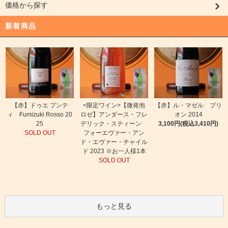
価格から探す
新着商品
【赤】ドゥエ プンテ
<限定ワイン>【微発泡
【赤】ル・マゼル ブリ
ィ Fumizuki Rosso 20
ロゼ】アンダース・フレ
オン 2014
25
デリック・スティーン
3,100円(税込3,410円)
SOLD OUT
フォーエヴァー・アン
ド・エヴァー・チャイル
ド 2023 ※お一人様1本
SOLD OUT
もっと見る