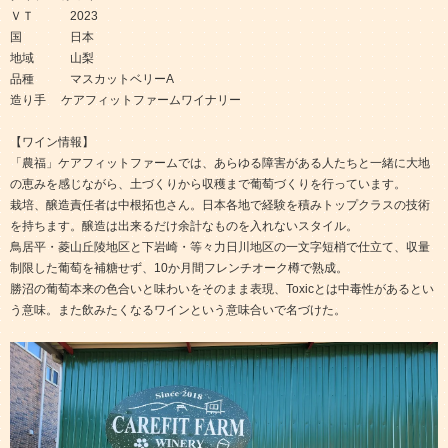
ＶＴ 2023
国 日本
地域 山梨
品種 マスカットベリーA
造り手 ケアフィットファームワイナリー
【ワイン情報】
「農福」ケアフィットファームでは、あらゆる障害がある人たちと一緒に大地
の恵みを感じながら、土づくりから収穫まで葡萄づくりを行っています。
栽培、醸造責任者は中根拓也さん。日本各地で経験を積みトップクラスの技術
を持ちます。醸造は出来るだけ余計なものを入れないスタイル。
鳥居平・菱山丘陵地区と下岩崎・等々力日川地区の一文字短梢で仕立て、収量
制限した葡萄を補糖せず、10か月間フレンチオーク樽で熟成。
勝沼の葡萄本来の色合いと味わいをそのまま表現、Toxicとは中毒性があるとい
う意味。また飲みたくなるワインという意味合いで名づけた。