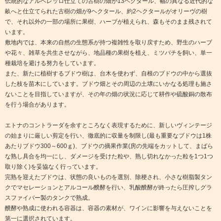
伝統的なアルベレッロ仕立ての古樹の畑が13ヘクタール、幅の異なる近代的な
畝へと仕立てられた古樹の畑が9ヘクタール、約2ヘクタールがオリーヴの樹
で、それ以外の一部の場所に果樹、ハーブが植えられ、森もそのまま残されて
います。
敷地内では、本来の自然の生態系が持つ複雑性を取り戻すため、野生のハーブ
や花々、雑草を共生させながら、地品種の果樹を植え、ミツバチを飼い、単一
種栽培を避ける努力をしています。
また、新たに植樹するブドウ樹は、台木を使わず、自根のブドウの中から選抜
した枝を苗木にしています。ブドウ畑とその周辺の土壌にいかなる処理も施さ
ないことを目指していますが、その年の畑の状況に応じて耕作や硫酸銅の散布
を行う場合があります。
エトナのコントラーダを余すところなく表現するために、新しいヴィンテージ
の始まりに厳しい剪定を行い、徹底的に収量を制限し(最も重要なブドウは1株
あたりブドウ300～600ｇ)、ブドウの摘果作業(房の先端をカットして、まばら
な熟し具合を均一にし、ダメージを受けた粒や、熟し切れなかった粒を1つ1つ
取り除く)を妥協なく行っています。
完熟を迎えたブドウは、状態の良いものを選別、除梗され、小さな樹脂製タン
クでマセレーションとアルコール醗酵を行い、乳酸醗酵が終ったら圧搾しグラ
スファイバー製のタンクで熟成。
醗酵や熟成に使われる容器は、容器の素材が、ワインに影響を与えないことを
第一に選択されています。