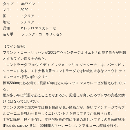
タイプ 赤ワイン
ＶＴ 2020
国 イタリア
地域 シチリア
品種 ネレッロ マスカレーゼ
造り手 フランク・コーネリッセン
【ワイン情報】
フランク・コーネリッセンが2001年ヴィンテージよりエトナ山麓で自らが理想
とするワイン造りを始めた｡
「コントラーダ フェウド ディ メッツォ－クリュ ソッターナ」は、パッソピッ
シャーロにある、エトナ北山麓のコントラーダでは比較的大きなフェウド ディ
メッツォの標高の低いクリュ。
標高580mにある畑で、樹齢40年ほどのネレッロ マスカレーゼが植えられてい
る。
雨が多い年は問題が起こることがあるが、風通しが良いためブドウの完熟の妨
げにはなってはいない。
フランクの持つ畑の中では最も標高が低い区画だが、暑いヴィンテージでもブ
ルゴーニュを思わせる涼しくエレガントさを持つブドウが収穫される。
丁寧に除梗、軽く圧搾し、本格的収穫の前に少量の潰したブドウの自家醗酵種
(Pied de cuve)と共に、50日間のマセレーションとアルコール醗酵を行う。