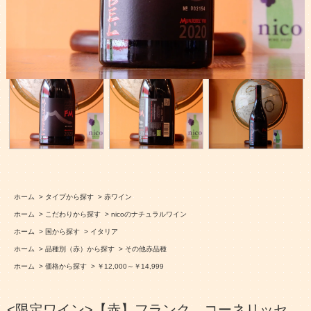
ホーム
>
タイプから探す
>
赤ワイン
ホーム
>
こだわりから探す
>
nicoのナチュラルワイン
ホーム
>
国から探す
>
イタリア
ホーム
>
品種別（赤）から探す
>
その他赤品種
ホーム
>
価格から探す
>
￥12,000～￥14,999
<限定ワイン>【赤】フランク コーネリッセ