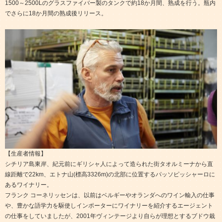
1500～2500Lのグラスファイバー製のタンクで約18か月間、熟成を行う。瓶内
でさらに18か月間の熟成後リリース。
【生産者情報】
シチリア島東岸、紀元前にギリシャ人によって造られた街タオルミーナから直
線距離で22km、エトナ山(標高3326m)の北部に位置するパッソピッシャーロに
あるワイナリー。
フランク コーネリッセンは、以前はベルギーやオランダへのワイン輸入の仕事
や、豊かな語学力を駆使しインポーターにワイナリーを紹介するエージェント
の仕事をしていましたが、2001年ヴィンテージより自らが理想とするブドウ栽