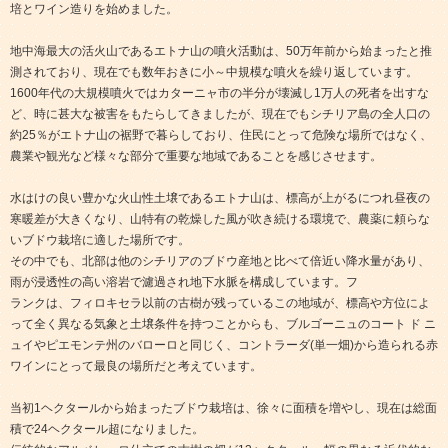
培とワイン造りを始めました。
地中海最大の活火山であるエトナ山の噴火活動は、50万年前から始まったと推
測されており、現在でも数年おきに小～中規模な噴火を繰り返しています。
1600年代の大規模噴火ではカターニャ市の半分が壊滅し1万人の死者を出すな
ど、時に甚大な被害をもたらしてきましたが、現在でもシチリア島の全人口の
約25％がエトナ山の裾野で暮らしており、住民にとって危険な場所ではなく、
農業や観光など様々な部分で重要な地域であることを感じさせます。
水はけの良い豊かな火山性土壌であるエトナ山は、標高が上がるにつれ昼夜の
寒暖差が大きくなり、山特有の乾燥した風が吹き続ける環境で、農薬に頼らな
いブドウ栽培に適した場所です。
その中でも、北部は他のシチリアのブドウ産地と比べて倍近い降水量があり、
雨が浸透性の高い溶岩で濾過され地下水脈を構成しています。フ
ランクは、フィロキセラ以前の古樹が残っているこの地域が、標高や方位によ
って全く異なる気象と土壌条件を持つことからも、ブルゴーニュのコート ド ニ
ュイやピエモンテ州のバローロと同じく、コントラーダ(単一畑)から造られる赤
ワインにとって最良の場所だと考えています。
当初1ヘクタールから始まったブドウ栽培は、徐々に面積を増やし、現在は総面
積で24ヘクタール超になりました。