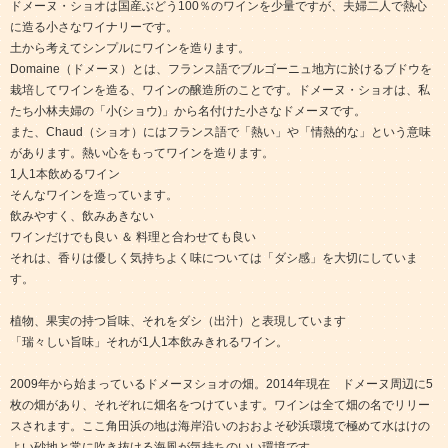
ドメーヌ・ショオは国産ぶどう100％のワインを少量ですが、夫婦二人で熱心
に造る小さなワイナリーです。
土から考えてシンプルにワインを造ります。
Domaine（ドメーヌ）とは、フランス語でブルゴーニュ地方に於けるブドウを
栽培してワインを造る、ワインの醸造所のことです。ドメーヌ・ショオは、私
たち小林夫婦の「小(ショウ)」から名付けた小さなドメーヌです。
また、Chaud（ショオ）にはフランス語で「熱い」や「情熱的な」という意味
があります。熱い心をもってワインを造ります。
1人1本飲めるワイン
そんなワインを造っています。
飲みやすく、飲みあきない
ワインだけでも良い ＆ 料理と合わせても良い
それは、香りは優しく気持ちよく味については「ダシ感」を大切にしていま
す。
植物、果実の持つ旨味、それをダシ（出汁）と表現しています
「瑞々しい旨味」それが1人1本飲みきれるワイン。
2009年から始まっているドメーヌショオの畑。2014年現在 ドメーヌ周辺に5
枚の畑があり、それぞれに畑名をつけています。ワインは全て畑の名でリリー
スされます。ここ角田浜の地は海岸沿いのおおよそ砂浜環境で極めて水はけの
よい砂地と常に吹き抜ける海風が気持ちのいい環境です。