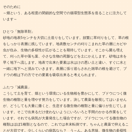
そのために
～畑という、ある程度の閉鎖的な空間での循環型生態系を造ることに注力して
います～
ひとつ「無除草剤」
砂地の地表5センチを大切に土造りをしています。頻繁に草刈りをして、草の根
をしっかり表層に残しています。地表数センチの刈りこまれた草の層にカビや
虫が住み、生物の多様性が広がることを期待しています。そこから菌も増え
て、刈った草や落ち葉、小さな生物の死骸などを土にかえします。砂地は水を
早く地下へ流します。地表で出来た要素は水はけの悪い土と違い、すぐに水と
一緒に地下へと浸みていきます。表層に張り巡らされた雑草の根を避けて、ブ
ドウの根は下の方でその要素を吸収出来ると考えられます。
ふたつ「減農薬」
こうして土を育て、畑という環境にいる生物相を豊かにして、ブドウにつく微
生物の種類と量を増やす努力をしています。決して農薬を敵視してはいません
が、どうしても大量に撒くと、生息する微生物の種類と量に偏りが生じてしま
います。そこで出来るだけ使わないようにいろいろと手間のかかる作業をして
います。それでも病気が大量発生した場合ですが、ブドウについてる微生物の
種類はほぼ1種類となるので、これでは本末転倒です。ちゃんと農薬で抑えるこ
とが大切です。少しくらいの病気なら？ う～ん。ある意味、微生物の多様性