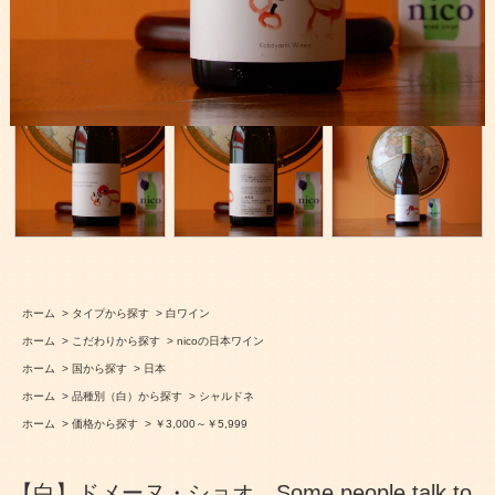
ホーム
>
タイプから探す
>
白ワイン
ホーム
>
こだわりから探す
>
nicoの日本ワイン
ホーム
>
国から探す
>
日本
ホーム
>
品種別（白）から探す
>
シャルドネ
ホーム
>
価格から探す
>
￥3,000～￥5,999
【白】ドメーヌ・ショオ Some people talk to