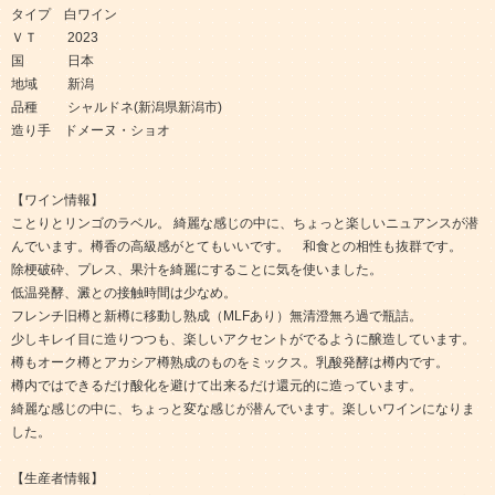
タイプ 白ワイン
ＶＴ 2023
国 日本
地域 新潟
品種 シャルドネ(新潟県新潟市)
造り手 ドメーヌ・ショオ
【ワイン情報】
ことりとリンゴのラベル。 綺麗な感じの中に、ちょっと楽しいニュアンスが潜
んでいます。樽香の高級感がとてもいいです。 和食との相性も抜群です。
除梗破砕、プレス、果汁を綺麗にすることに気を使いました。
低温発酵、澱との接触時間は少なめ。
フレンチ旧樽と新樽に移動し熟成（MLFあり）無清澄無ろ過で瓶詰。
少しキレイ目に造りつつも、楽しいアクセントがでるように醸造しています。
樽もオーク樽とアカシア樽熟成のものをミックス。乳酸発酵は樽内です。
樽内ではできるだけ酸化を避けて出来るだけ還元的に造っています。
綺麗な感じの中に、ちょっと変な感じが潜んでいます。楽しいワインになりま
した。
【生産者情報】