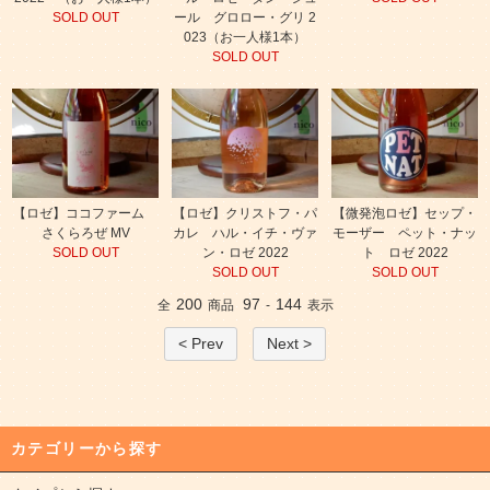
SOLD OUT
ール グロロー・グリ 2
023（お一人様1本）
SOLD OUT
【ロゼ】ココファーム
【ロゼ】クリストフ・パ
【微発泡ロゼ】セップ・
さくらろぜ MV
カレ ハル・イチ・ヴァ
モーザー ペット・ナッ
SOLD OUT
ン・ロゼ 2022
ト ロゼ 2022
SOLD OUT
SOLD OUT
200
97
144
全
商品
-
表示
< Prev
Next >
カテゴリーから探す