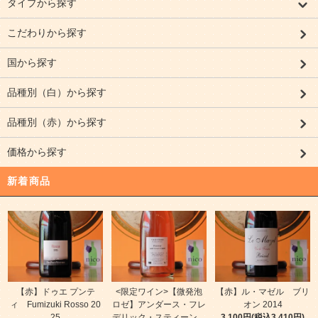
タイプから探す
こだわりから探す
国から探す
品種別（白）から探す
品種別（赤）から探す
価格から探す
新着商品
【赤】ドゥエ プンテ
<限定ワイン>【微発泡
【赤】ル・マゼル ブリ
ィ Fumizuki Rosso 20
ロゼ】アンダース・フレ
オン 2014
25
デリック・スティーン
3,100円(税込3,410円)