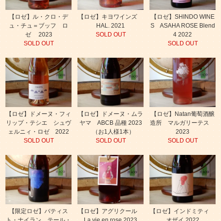
【ロゼ】ル・クロ・デ
【ロゼ】キヨワインズ
【ロゼ】SHINDO WINE
ュ・チュ＝ブッフ ロ
HAL. 2021
S ASAHA ROSE Blend
ゼ 2023
SOLD OUT
4 2022
SOLD OUT
SOLD OUT
【ロゼ】ドメーヌ・フィ
【ロゼ】ドメーヌ・ムラ
【ロゼ】Natan葡萄酒醸
リップ・テシエ シュヴ
ヤマ ABCB 品種 2023
造所 マルガリーテス
ェルニィ・ロゼ 2022
（お1人様1本）
2023
SOLD OUT
SOLD OUT
SOLD OUT
【限定ロゼ】バティス
【ロゼ】アグリクール
【ロゼ】インドミティ
ト・ナイラン テール・
La vie en rose 2023
オザイ 2022